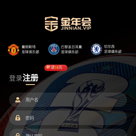
送
18
元
注册
登录