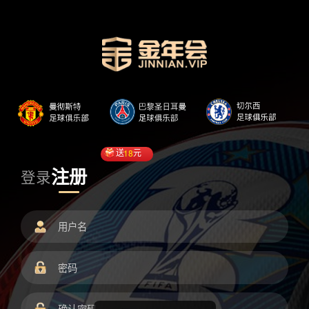
送
18
元
注册
登录